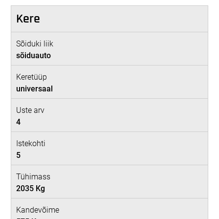
Kere
Sõiduki liik
sõiduauto
Keretüüp
universaal
Uste arv
4
Istekohti
5
Tühimass
2035 Kg
Kandevõime