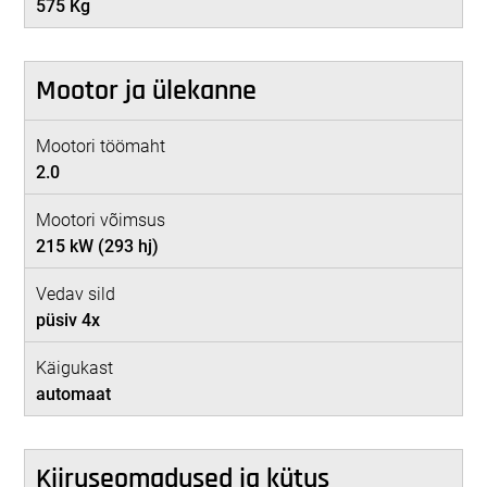
575 Kg
Mootor ja ülekanne
Mootori töömaht
2.0
Mootori võimsus
215 kW (293 hj)
Vedav sild
püsiv 4x
Käigukast
automaat
Kiiruseomadused ja kütus