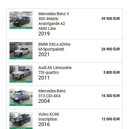
Mercedes-Benz V
300 4Matic
35 900 EUR
Avantgarde A2
AMG Line
2019
BMW 330 e xDrive
M-Sportpakett
26 900 EUR
2021
Audi A6 Limousine
TDI quattro
5 800 EUR
2011
Mercedes-Benz
313 CDI 4X4
16 300 EUR
2004
Volvo XC90
Inscription
12 000 EUR
2016