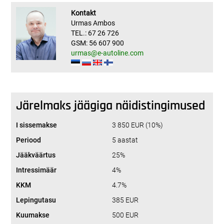
Kontakt
Urmas Ambos
TEL.: 67 26 726
GSM: 56 607 900
urmas@e-autoline.com
Järelmaks jäägiga näidistingimused
I sissemakse
3 850 EUR (10%)
Periood
5 aastat
Jääkväärtus
25%
Intressimäär
4%
KKM
4.7%
Lepingutasu
385 EUR
Kuumakse
500 EUR