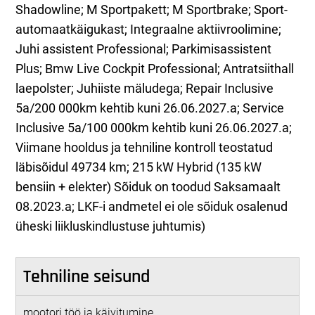
Shadowline; M Sportpakett; M Sportbrake; Sport-
automaatkäigukast; Integraalne aktiivroolimine;
Juhi assistent Professional; Parkimisassistent
Plus; Bmw Live Cockpit Professional; Antratsiithall
laepolster; Juhiiste mäludega; Repair Inclusive
5a/200 000km kehtib kuni 26.06.2027.a; Service
Inclusive 5a/100 000km kehtib kuni 26.06.2027.a;
Viimane hooldus ja tehniline kontroll teostatud
läbisõidul 49734 km; 215 kW Hybrid (135 kW
bensiin + elekter) Sõiduk on toodud Saksamaalt
08.2023.a; LKF-i andmetel ei ole sõiduk osalenud
üheski liikluskindlustuse juhtumis)
Tehniline seisund
mootori töö ja käivitumine