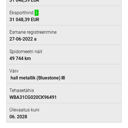
31 048,39 EUR
Eksporthind
i
31 048,39 EUR
Esmane registreerimine
27-06-2022 a
Spidomeetri näit
49 744 km
Värv
hall metallik (Bluestone)
Tehasetähis
WBA31CG020CK96491
Ülevaatus kuni
06. 2028