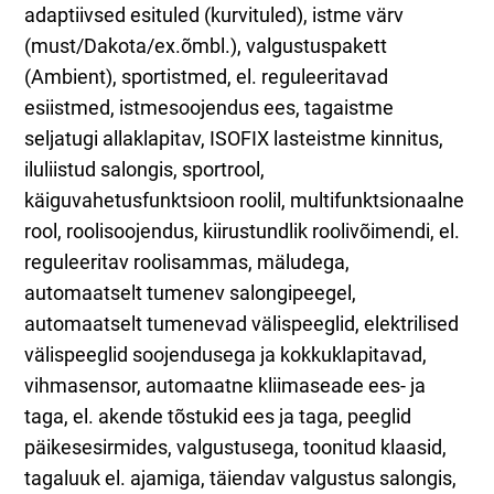
adaptiivsed esituled (kurvituled), istme värv
(must/Dakota/ex.õmbl.), valgustuspakett
(Ambient), sportistmed, el. reguleeritavad
esiistmed, istmesoojendus ees, tagaistme
seljatugi allaklapitav, ISOFIX lasteistme kinnitus,
iluliistud salongis, sportrool,
käiguvahetusfunktsioon roolil, multifunktsionaalne
rool, roolisoojendus, kiirustundlik roolivõimendi, el.
reguleeritav roolisammas, mäludega,
automaatselt tumenev salongipeegel,
automaatselt tumenevad välispeeglid, elektrilised
välispeeglid soojendusega ja kokkuklapitavad,
vihmasensor, automaatne kliimaseade ees- ja
taga, el. akende tõstukid ees ja taga, peeglid
päikesesirmides, valgustusega, toonitud klaasid,
tagaluuk el. ajamiga, täiendav valgustus salongis,