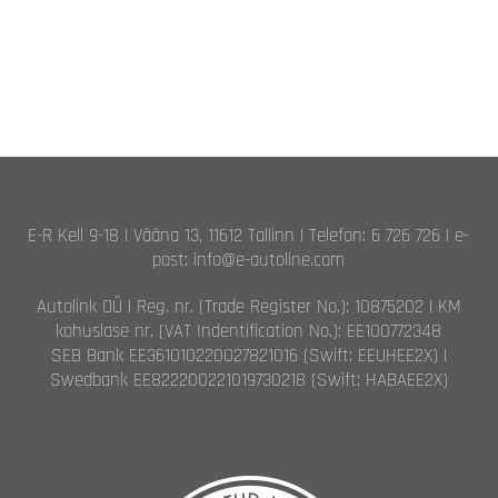
E-R Kell 9-18 | Vääna 13, 11612 Tallinn | Telefon: 6 726 726 | e-
post: info@e-autoline.com
Autolink OÜ | Reg. nr. (Trade Register No.): 10875202 | KM
kohuslase nr. (VAT Indentification No.): EE100772348
SEB Bank EE361010220027821016 (Swift: EEUHEE2X) |
Swedbank EE822200221019730218 (Swift: HABAEE2X)