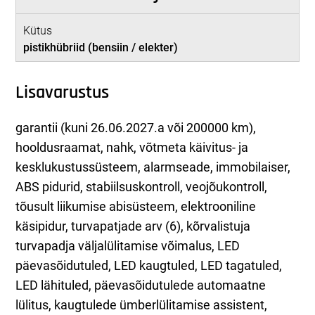
Kütus
pistikhübriid (bensiin / elekter)
Lisavarustus
garantii (kuni 26.06.2027.a või 200000 km),
hooldusraamat, nahk, võtmeta käivitus- ja
kesklukustussüsteem, alarmseade, immobilaiser,
ABS pidurid, stabiilsuskontroll, veojõukontroll,
tõusult liikumise abisüsteem, elektrooniline
käsipidur, turvapatjade arv (6), kõrvalistuja
turvapadja väljalülitamise võimalus, LED
päevasõidutuled, LED kaugtuled, LED tagatuled,
LED lähituled, päevasõidutulede automaatne
lülitus, kaugtulede ümberlülitamise assistent,