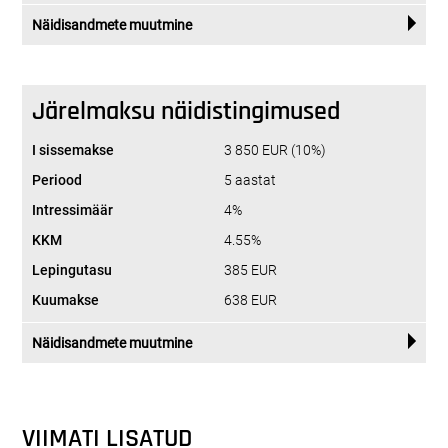
Näidisandmete muutmine
Järelmaksu näidistingimused
I sissemakse
3 850 EUR (10%)
Periood
5 aastat
Intressimäär
4%
KKM
4.55%
Lepingutasu
385 EUR
Kuumakse
638 EUR
Näidisandmete muutmine
VIIMATI LISATUD