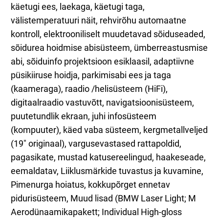
käetugi ees, laekaga, käetugi taga,
välistemperatuuri näit, rehvirõhu automaatne
kontroll, elektrooniliselt muudetavad sõiduseaded,
sõidurea hoidmise abisüsteem, ümberreastusmise
abi, sõiduinfo projektsioon esiklaasil, adaptiivne
püsikiiruse hoidja, parkimisabi ees ja taga
(kaameraga), raadio /helisüsteem (HiFi),
digitaalraadio vastuvõtt, navigatsioonisüsteem,
puutetundlik ekraan, juhi infosüsteem
(kompuuter), käed vaba süsteem, kergmetallveljed
(19" originaal), vargusevastased rattapoldid,
pagasikate, mustad katusereelingud, haakeseade,
eemaldatav, Liiklusmärkide tuvastus ja kuvamine,
Pimenurga hoiatus, kokkupõrget ennetav
pidurisüsteem, Muud lisad (BMW Laser Light; M
Aerodünaamikapakett; Individual High-gloss