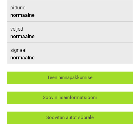
pidurid
normaalne
veljed
normaalne
signaal
normaalne
Teen hinnapakkumise
Soovin lisainformatsiooni
Soovitan autot sõbrale