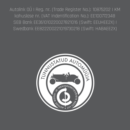
Autolink OÜ | Reg. nr. (Trade Register No.): 10875202 | KM
kohuslase nr. (VAT Indentification No.): EE100772348
SEB Bank EE361010220027821016 (Swift: EEUHEE2X) |
Swedbank EE822200221019730218 (Swift: HABAEE2X)