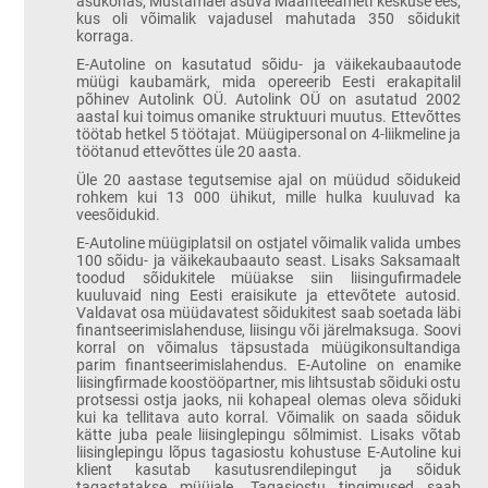
asukohas, Mustamäel asuva Maanteeameti keskuse ees,
kus oli võimalik vajadusel mahutada 350 sõidukit
korraga.
E-Autoline on kasutatud sõidu- ja väikekaubaautode
müügi kaubamärk, mida opereerib Eesti erakapitalil
põhinev Autolink OÜ. Autolink OÜ on asutatud 2002
aastal kui toimus omanike struktuuri muutus. Ettevõttes
töötab hetkel 5 töötajat. Müügipersonal on 4-liikmeline ja
töötanud ettevõttes üle 20 aasta.
Üle 20 aastase tegutsemise ajal on müüdud sõidukeid
rohkem kui 13 000 ühikut, mille hulka kuuluvad ka
veesõidukid.
E-Autoline müügiplatsil on ostjatel võimalik valida umbes
100 sõidu- ja väikekaubaauto seast. Lisaks Saksamaalt
toodud sõidukitele müüakse siin liisingufirmadele
kuuluvaid ning Eesti eraisikute ja ettevõtete autosid.
Valdavat osa müüdavatest sõidukitest saab soetada läbi
finantseerimislahenduse, liisingu või järelmaksuga. Soovi
korral on võimalus täpsustada müügikonsultandiga
parim finantseerimislahendus. E-Autoline on enamike
liisingfirmade koostööpartner, mis lihtsustab sõiduki ostu
protsessi ostja jaoks, nii kohapeal olemas oleva sõiduki
kui ka tellitava auto korral. Võimalik on saada sõiduk
kätte juba peale liisinglepingu sõlmimist. Lisaks võtab
liisinglepingu lõpus tagasiostu kohustuse E-Autoline kui
klient kasutab kasutusrendilepingut ja sõiduk
tagastatakse müüjale. Tagasiostu tingimused saab