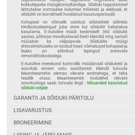
kokkuleppida müügikonsultandiga. Sõiduki tagastamisel
lähtutakse normaalse kulumise mõistest ja eeldusel, et
sõidukit on korrektselt hooldatud kasutusperioodil.
Kohapeal on võimalik ostetud sõidukitele sõlmida
kindlustuslepingud juba enne kui sõidukit hakatakse
kasutama. E-Autoline müüb keskmiselt 360 sõidukit
aastas, põhiosa moodustavad Eesti kliendid ning samuti
müüakse ka väljaspoole. Sõidukite müügi
ettevalmistuseks on loodud head võimalused kohapeal ja
lisaks on sõlmitud lepingud erinevate
remonditöökodadega.
E-Autoline meeskond kontrollib müüdavaid sõidukeid ja
soovitab ennem ostu sooritamist kliendil tutvuda
Maanteeametis olemas olevate andmetega, et teha
teadlik otsus. Maanteeameti kodulehel olevate
soovitustega saab tutvuda lingil :
Nõuanded kasutatud
sõiduki ostjale
GARANTII JA SÕIDUKI PÄRITOLU
LISAVARUSTUS
BRONEERIMINE
LIISING JA JÄRELMAKS