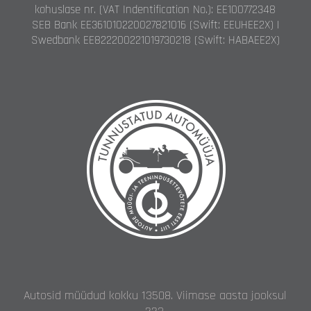
kohuslase nr. (VAT Indentification No.): EE100772348
SEB Bank EE361010220027821016 (Swift: EEUHEE2X) |
Swedbank EE822200221019730218 (Swift: HABAEE2X)
Autosid müüdud kokku 13508. Viimase aasta jooksul