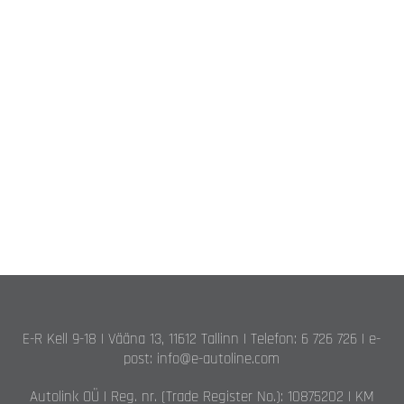
E-R Kell 9-18 | Vääna 13, 11612 Tallinn | Telefon: 6 726 726 | e-
post: info@e-autoline.com
Autolink OÜ | Reg. nr. (Trade Register No.): 10875202 | KM