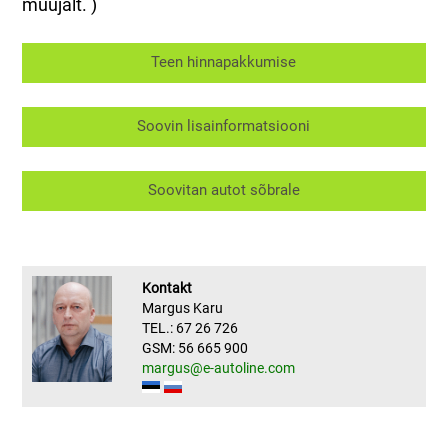
müüjalt. )
Teen hinnapakkumise
Soovin lisainformatsiooni
Soovitan autot sõbrale
Kontakt
Margus Karu
TEL.: 67 26 726
GSM: 56 665 900
margus@e-autoline.com