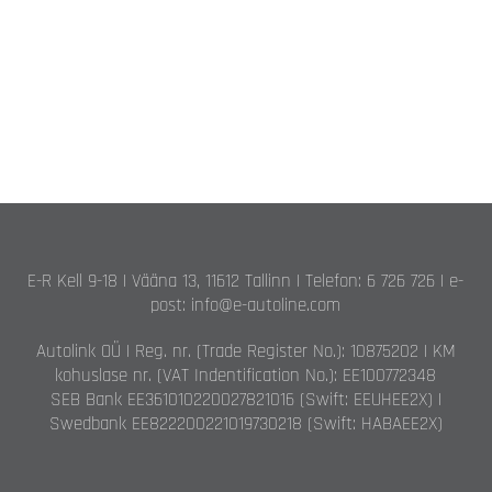
E-R Kell 9-18 | Vääna 13, 11612 Tallinn | Telefon: 6 726 726 | e-
post: info@e-autoline.com
Autolink OÜ | Reg. nr. (Trade Register No.): 10875202 | KM
kohuslase nr. (VAT Indentification No.): EE100772348
SEB Bank EE361010220027821016 (Swift: EEUHEE2X) |
Swedbank EE822200221019730218 (Swift: HABAEE2X)