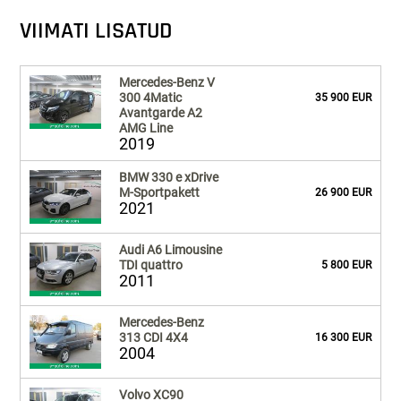
VIIMATI LISATUD
Mercedes-Benz V
300 4Matic
35 900 EUR
Avantgarde A2
AMG Line
2019
BMW 330 e xDrive
M-Sportpakett
26 900 EUR
2021
Audi A6 Limousine
TDI quattro
5 800 EUR
2011
Mercedes-Benz
313 CDI 4X4
16 300 EUR
2004
Volvo XC90