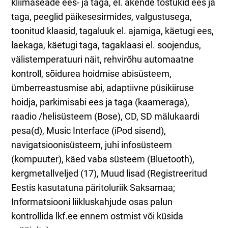
kliimaseade ees- ja taga, el. akende tõstukid ees ja
taga, peeglid päikesesirmides, valgustusega,
toonitud klaasid, tagaluuk el. ajamiga, käetugi ees,
laekaga, käetugi taga, tagaklaasi el. soojendus,
välistemperatuuri näit, rehvirõhu automaatne
kontroll, sõidurea hoidmise abisüsteem,
ümberreastusmise abi, adaptiivne püsikiiruse
hoidja, parkimisabi ees ja taga (kaameraga),
raadio /helisüsteem (Bose), CD, SD mälukaardi
pesa(d), Music Interface (iPod sisend),
navigatsioonisüsteem, juhi infosüsteem
(kompuuter), käed vaba süsteem (Bluetooth),
kergmetallveljed (17), Muud lisad (Registreeritud
Eestis kasutatuna päritoluriik Saksamaa;
Informatsiooni liikluskahjude osas palun
kontrollida lkf.ee ennem ostmist või küsida