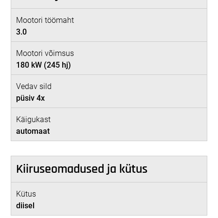
Mootori töömaht
3.0
Mootori võimsus
180 kW (245 hj)
Vedav sild
püsiv 4x
Käigukast
automaat
Kiiruseomadused ja kütus
Kütus
diisel