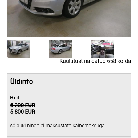
Kuulutust näidatud 658 korda
Üldinfo
Hind
6 200 EUR
5 800 EUR
sõiduki hinda ei maksustata käibemaksuga