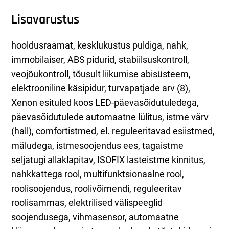
Lisavarustus
hooldusraamat, kesklukustus puldiga, nahk,
immobilaiser, ABS pidurid, stabiilsuskontroll,
veojõukontroll, tõusult liikumise abisüsteem,
elektrooniline käsipidur, turvapatjade arv (8),
Xenon esituled koos LED-päevasõidutuledega,
päevasõidutulede automaatne lülitus, istme värv
(hall), comfortistmed, el. reguleeritavad esiistmed,
mäludega, istmesoojendus ees, tagaistme
seljatugi allaklapitav, ISOFIX lasteistme kinnitus,
nahkkattega rool, multifunktsionaalne rool,
roolisoojendus, roolivõimendi, reguleeritav
roolisammas, elektrilised välispeeglid
soojendusega, vihmasensor, automaatne