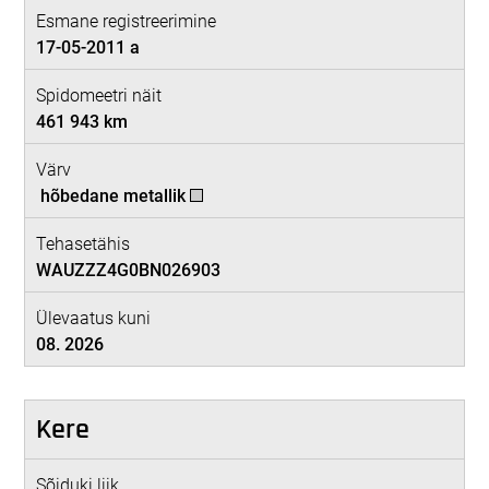
Esmane registreerimine
17-05-2011 a
Spidomeetri näit
461 943 km
Värv
hõbedane metallik
Tehasetähis
WAUZZZ4G0BN026903
Ülevaatus kuni
08. 2026
Kere
Sõiduki liik