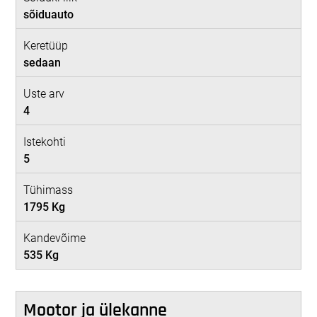
sõiduauto
Keretüüp
sedaan
Uste arv
4
Istekohti
5
Tühimass
1795 Kg
Kandevõime
535 Kg
Mootor ja ülekanne