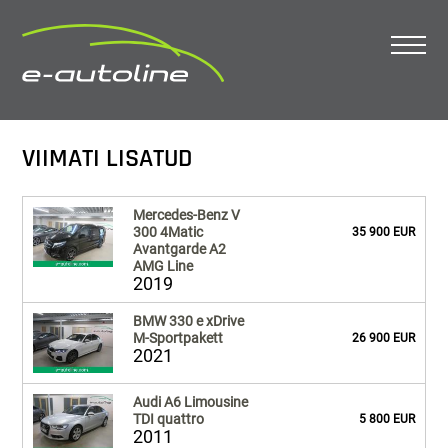
VIIMATI LISATUD
Mercedes-Benz V
300 4Matic
35 900 EUR
Avantgarde A2
AMG Line
2019
BMW 330 e xDrive
M-Sportpakett
26 900 EUR
2021
Audi A6 Limousine
TDI quattro
5 800 EUR
2011