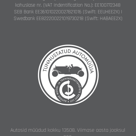
kohuslase nr. (VAT Indentification No.): EE100772348
SEB Bank EE361010220027821016 (Swift: EEUHEE2X) |
Swedbank EE822200221019730218 (Swift: HABAEE2X)
Autosid müüdud kokku 13508. Viimase aasta jooksul