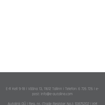
E-R Kell 9-18 | Vääna 13, 11612 Tallinn | Telefon: 6 726 726 | e-
post: info@e-autoline.com
Autolink OÜ | Reg. nr. (Trade Register No.): 10875202 | KM