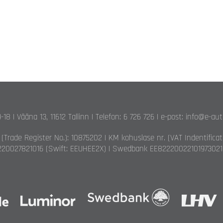
9-18 | Vääna 13, 11612 Tallinn | Telefon: 6 726 726 | e-post: info@e-au
. (Trade Register No.): 10875202 | KM kohuslase nr. (VAT Indentifica
20027821016 (Swift: EEUHEE2X) | Swedbank EE82220022101973021