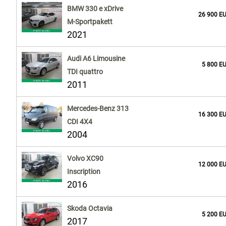
BMW 330 e xDrive
26 900 E
M-Sportpakett
2021
Audi A6 Limousine
5 800 E
TDI quattro
2011
Mercedes-Benz 313
16 300 E
CDI 4X4
2004
Volvo XC90
12 000 E
Inscription
2016
Skoda Octavia
5 200 E
2017