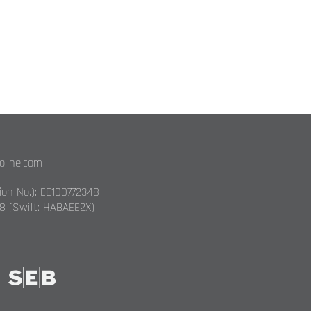
toline.com
tion No.): EE100772348
8 (Swift: HABAEE2X)