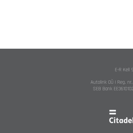
E-R Kell 
Autolink OÜ | Reg. nr
SEB Bank EE3610102