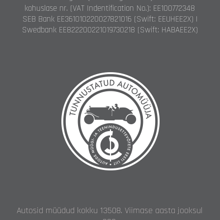
kohuslase nr. (VAT Indentification No.): EE100772348
SEB Bank EE361010220027821016 (Swift: EEUHEE2X) |
Swedbank EE822200221019730218 (Swift: HABAEE2X)
Autosid müüdud kokku 13508. Viimase aasta jooksul