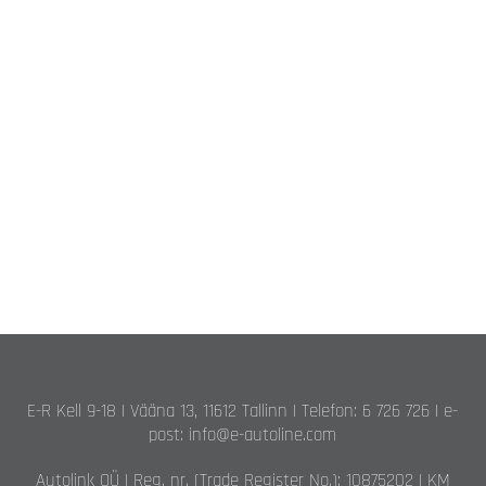
E-R Kell 9-18 | Vääna 13, 11612 Tallinn | Telefon: 6 726 726 | e-
post: info@e-autoline.com
Autolink OÜ | Reg. nr. (Trade Register No.): 10875202 | KM