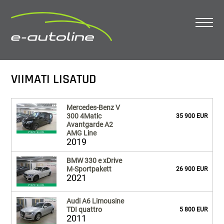
VIIMATI LISATUD
Mercedes-Benz V
300 4Matic
35 900 EUR
Avantgarde A2
AMG Line
2019
BMW 330 e xDrive
M-Sportpakett
26 900 EUR
2021
Audi A6 Limousine
TDI quattro
5 800 EUR
2011