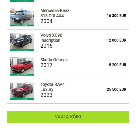
Mercedes-Benz
313 CDI 4X4
16 300 EUR
2004
Volvo XC90
Inscription
12 000 EUR
2016
Skoda Octavia
2017
5 200 EUR
Toyota RAV4
Luxury
25 500 EUR
2023
VAATA KÕIKI