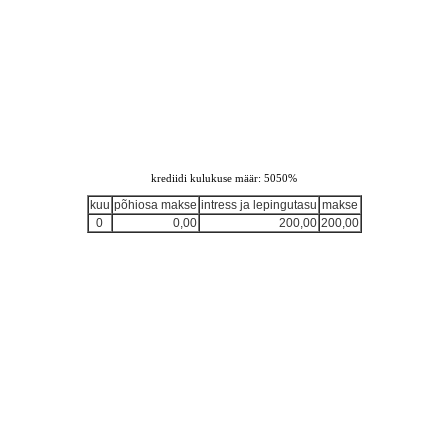
krediidi kulukuse määr: 5050%
kuu
põhiosa makse
intress ja lepingutasu
makse
0
0,00
200,00
200,00