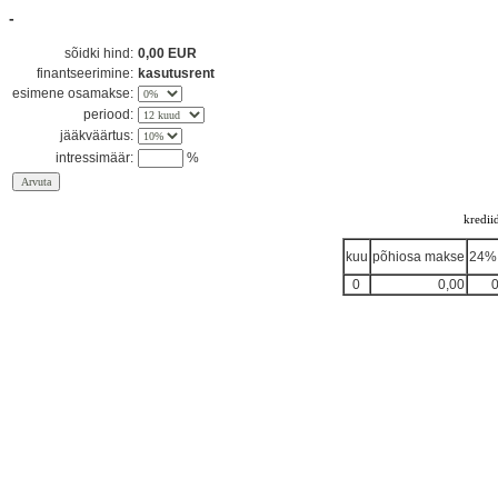
-
sõidki hind:
0,00 EUR
finantseerimine:
kasutusrent
esimene osamakse:
periood:
jääkväärtus:
intressimäär:
%
kredii
kuu
põhiosa makse
24%
0
0,00
0