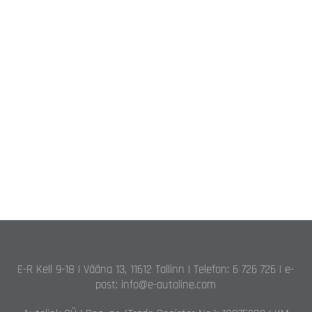
E-R Kell 9-18 | Vääna 13, 11612 Tallinn | Telefon: 6 726 726 | e-
post: info@e-autoline.com