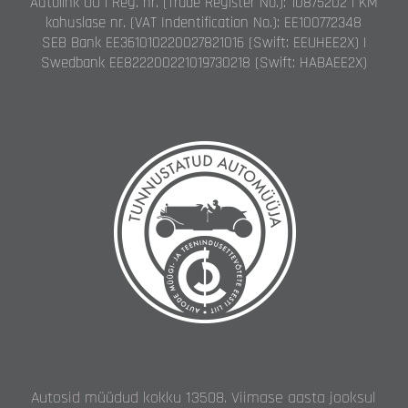
Autolink OÜ | Reg. nr. (Trade Register No.): 10875202 | KM
kohuslase nr. (VAT Indentification No.): EE100772348
SEB Bank EE361010220027821016 (Swift: EEUHEE2X) |
Swedbank EE822200221019730218 (Swift: HABAEE2X)
Autosid müüdud kokku 13508. Viimase aasta jooksul