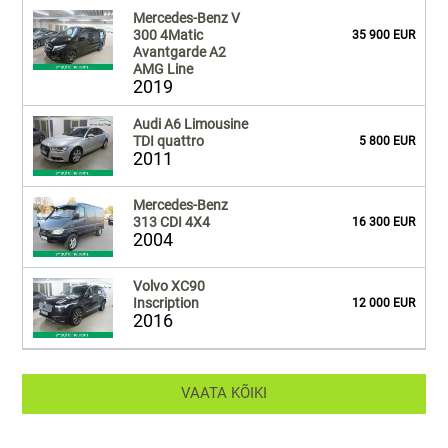
Mercedes-Benz V
300 4Matic
35 900 EUR
Avantgarde A2
AMG Line
2019
Audi A6 Limousine
TDI quattro
5 800 EUR
2011
Mercedes-Benz
313 CDI 4X4
16 300 EUR
2004
Volvo XC90
Inscription
12 000 EUR
2016
VAATA KÕIKI