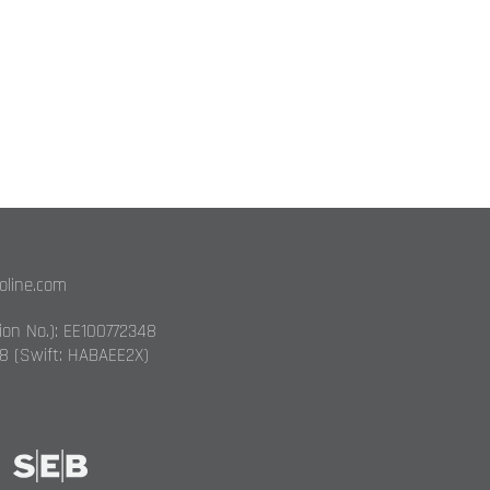
toline.com
tion No.): EE100772348
8 (Swift: HABAEE2X)