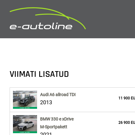
VIIMATI LISATUD
Audi A6 allroad TDI
11 900 E
2013
BMW 330 e xDrive
26 900 E
M-Sportpakett
2021