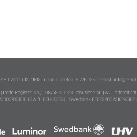
9-18 | Vääna 13, 11612 Tallinn | Telefon: 6 726 726 | e-post: info@e-au
. (Trade Register No.): 10875202 | KM kohuslase nr. (VAT Indentifica
20027821016 (Swift: EEUHEE2X) | Swedbank EE82220022101973021