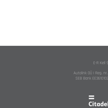
E-R Kell 
Autolink OÜ | Reg. nr
SEB Bank EE3610102