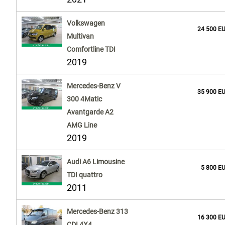
Volkswagen
24 500 E
Multivan
Comfortline TDI
2019
Mercedes-Benz V
35 900 E
300 4Matic
Avantgarde A2
AMG Line
2019
Audi A6 Limousine
5 800 E
TDI quattro
2011
Mercedes-Benz 313
16 300 E
CDI 4X4